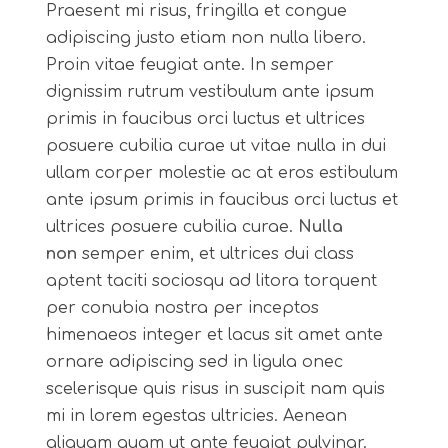
Praesent mi risus, fringilla et congue
adipiscing justo etiam non nulla libero.
Proin vitae feugiat ante. In semper
dignissim rutrum vestibulum ante ipsum
primis in faucibus orci luctus et ultrices
posuere cubilia curae ut vitae nulla in dui
ullam corper molestie ac at eros estibulum
ante ipsum primis in faucibus orci luctus et
ultrices posuere cubilia curae.
Nulla
non
semper enim, et ultrices dui class
aptent taciti sociosqu ad litora torquent
per conubia nostra per inceptos
himenaeos integer et lacus sit amet ante
ornare adipiscing sed in ligula onec
scelerisque quis risus in suscipit nam quis
mi in lorem egestas ultricies. Aenean
aliquam quam ut ante feugiat pulvinar.