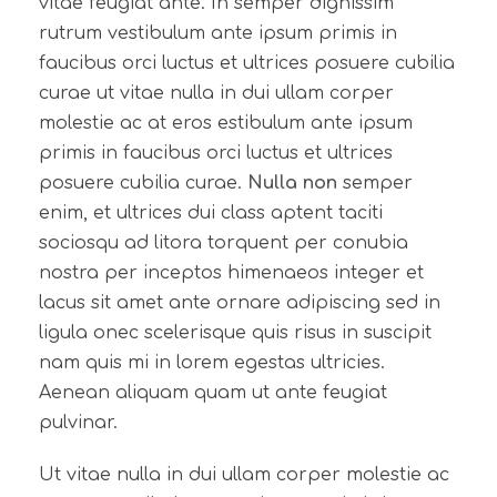
vitae feugiat ante. In semper dignissim
rutrum vestibulum ante ipsum primis in
faucibus orci luctus et ultrices posuere cubilia
curae ut vitae nulla in dui ullam corper
molestie ac at eros estibulum ante ipsum
primis in faucibus orci luctus et ultrices
posuere cubilia curae.
Nulla non
semper
enim, et ultrices dui class aptent taciti
sociosqu ad litora torquent per conubia
nostra per inceptos himenaeos integer et
lacus sit amet ante ornare adipiscing sed in
ligula onec scelerisque quis risus in suscipit
nam quis mi in lorem egestas ultricies.
Aenean aliquam quam ut ante feugiat
pulvinar.
Ut vitae nulla in dui ullam corper molestie ac