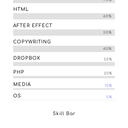
HTML
60%
AFTER EFFECT
50%
COPYWRITING
40%
DROPBOX
30%
PHP
20%
MEDIA
10%
OS
5%
Skill Bar