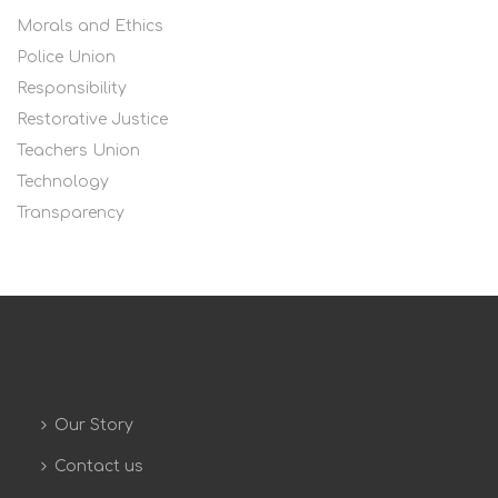
Morals and Ethics
Police Union
Responsibility
Restorative Justice
Teachers Union
Technology
Transparency
Our Story
Contact us