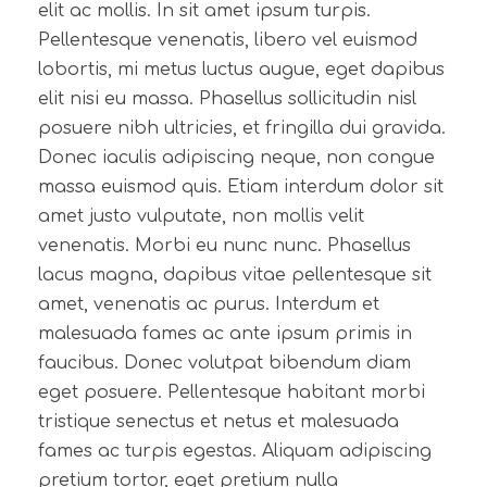
elit ac mollis. In sit amet ipsum turpis.
Pellentesque venenatis, libero vel euismod
lobortis, mi metus luctus augue, eget dapibus
elit nisi eu massa. Phasellus sollicitudin nisl
posuere nibh ultricies, et fringilla dui gravida.
Donec iaculis adipiscing neque, non congue
massa euismod quis. Etiam interdum dolor sit
amet justo vulputate, non mollis velit
venenatis. Morbi eu nunc nunc. Phasellus
lacus magna, dapibus vitae pellentesque sit
amet, venenatis ac purus. Interdum et
malesuada fames ac ante ipsum primis in
faucibus. Donec volutpat bibendum diam
eget posuere. Pellentesque habitant morbi
tristique senectus et netus et malesuada
fames ac turpis egestas. Aliquam adipiscing
pretium tortor, eget pretium nulla